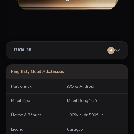
TARTALOM
4
King Billy Mobil Alkalmazás
Platformok
iOS & Android
Mobil App
Mobil Böngésző
Üdvözlő Bónusz
100% akár 500€-ig
Licenc
Curaçao