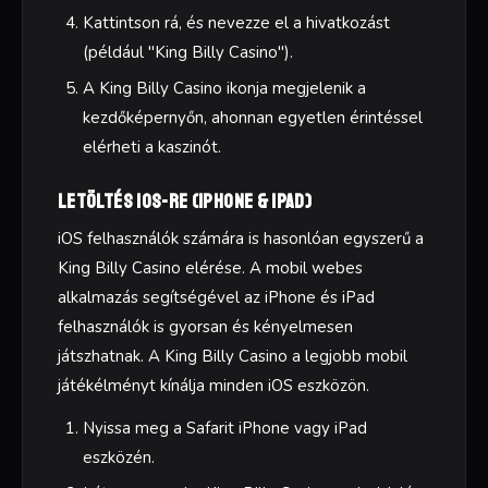
Kattintson rá, és nevezze el a hivatkozást
(például "King Billy Casino").
A King Billy Casino ikonja megjelenik a
kezdőképernyőn, ahonnan egyetlen érintéssel
elérheti a kaszinót.
Letöltés iOS-re (iPhone & iPad)
iOS felhasználók számára is hasonlóan egyszerű a
King Billy Casino elérése. A mobil webes
alkalmazás segítségével az iPhone és iPad
felhasználók is gyorsan és kényelmesen
játszhatnak. A King Billy Casino a legjobb mobil
játékélményt kínálja minden iOS eszközön.
Nyissa meg a Safarit iPhone vagy iPad
eszközén.