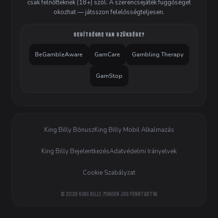
csak felnőtteknek (18+) szól. A szerencsejáték függőséget
okozhat — játsszon felelősségteljesen.
SEGÍTSÉGRE VAN SZÜKSÉGE?
BeGambleAware
GamCare
Gambling Therapy
GamStop
King Billy Bónusz
King Billy Mobil Alkalmazás
King Billy Bejelentkezés
Adatvédelmi Irányelvek
Cookie Szabályzat
© 2026 King Billy. Minden jog fenntartva