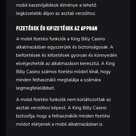
mobil kaszinójátékok élménye a lehető
legközelebb álljon az asztali verzióhoz.
Fizetések és Kifizetések az Appban
A mobil fizetési funkciók a King Billy Casino
alkalmazásban egyszerűek és biztonságosak. A
befizetések és kifizetések gyorsan és könnyedén
elvégezhetők az alkalmazáson keresztül. A King
Billy Casino számos fizetési módot kínál, hogy
minden felhasználó megtalálja a számára
legmegfelelőbbet.
A mobil fizetési funkciók nem korlátozottak az
asztali verzióhoz képest. A King Billy Casino
biztosítja, hogy a felhasználók minden fizetési
módot elérjenek a mobil alkalmazásban is.